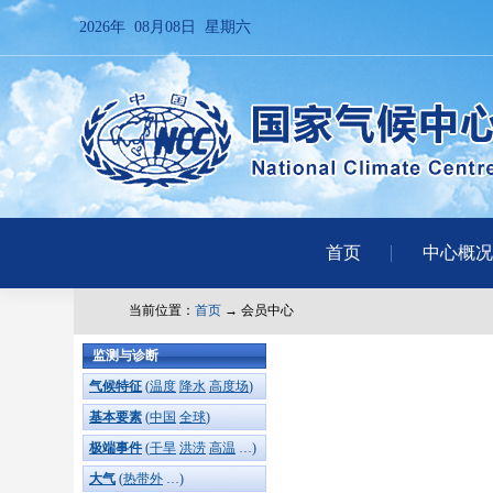
2026年 08月08日 星期六
首页
中心概况
当前位置：
首页
→ 会员中心
监测与诊断
气候特征
(
温度
降水
高度场
)
基本要素
(
中国
全球
)
极端事件
(
干旱
洪涝
高温
…)
大气
(
热带外
…)