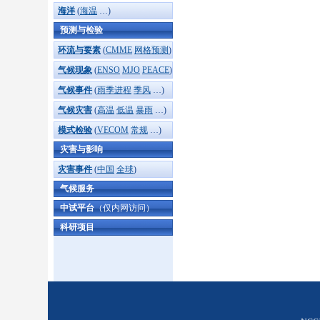
海洋
(
海温
…)
预测与检验
环流与要素
(
CMME
网格预测
)
气候现象
(
ENSO
MJO
PEACE
)
气候事件
(
雨季进程
季风
…)
气候灾害
(
高温
低温
暴雨
…)
模式检验
(
VECOM
常规
…)
灾害与影响
灾害事件
(
中国
全球
)
气候服务
中试平台
（仅内网访问）
科研项目