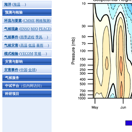
海洋
(
海温
…)
预测与检验
环流与要素
(
CMME
网格预测
)
气候现象
(
ENSO
MJO
PEACE
)
气候事件
(
雨季进程
季风
…)
气候灾害
(
高温
低温
暴雨
…)
模式检验
(
VECOM
常规
…)
灾害与影响
灾害事件
(
中国
全球
)
气候服务
中试平台
（仅内网访问）
科研项目