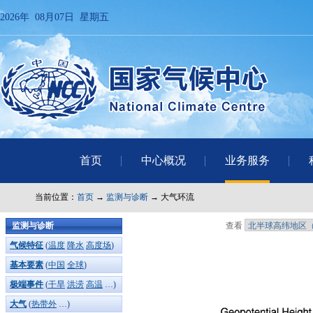
2026年 08月07日 星期五
首页
中心概况
业务服务
当前位置：
首页
→
监测与诊断
→ 大气环流
监测与诊断
查看
气候特征
(
温度
降水
高度场
)
基本要素
(
中国
全球
)
极端事件
(
干旱
洪涝
高温
…)
大气
(
热带外
…)