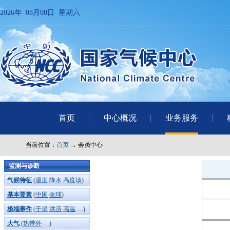
2026年 08月08日 星期六
首页
中心概况
业务服务
当前位置：
首页
→ 会员中心
监测与诊断
气候特征
(
温度
降水
高度场
)
基本要素
(
中国
全球
)
极端事件
(
干旱
洪涝
高温
…)
大气
(
热带外
…)