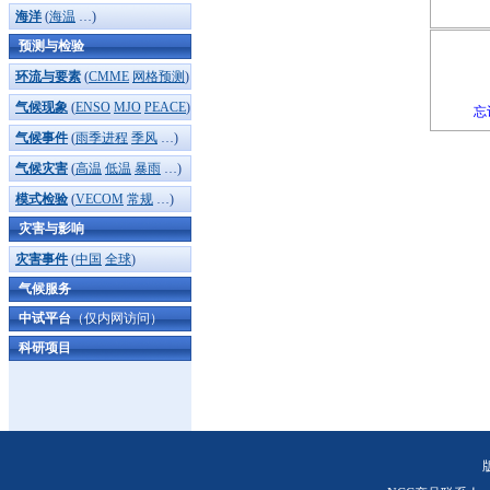
海洋
(
海温
…)
预测与检验
环流与要素
(
CMME
网格预测
)
气候现象
(
ENSO
MJO
PEACE
)
忘
气候事件
(
雨季进程
季风
…)
气候灾害
(
高温
低温
暴雨
…)
模式检验
(
VECOM
常规
…)
灾害与影响
灾害事件
(
中国
全球
)
气候服务
中试平台
（仅内网访问）
科研项目