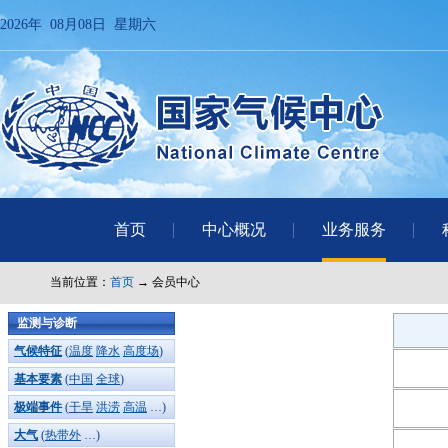
2026年 08月08日 星期六
首页
中心概况
业务服务
当前位置：
首页
→ 会员中心
监测与诊断
气候特征
(
温度
降水
高度场
)
基本要素
(
中国
全球
)
极端事件
(
干旱
洪涝
高温
…)
大气
(
热带外
…)