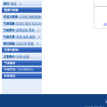
海洋
(
海温
…)
预测与检验
环流与要素
(
CMME
网格预测
)
气候现象
(
ENSO
MJO
PEACE
)
忘
气候事件
(
雨季进程
季风
…)
气候灾害
(
高温
低温
暴雨
…)
模式检验
(
VECOM
常规
…)
灾害与影响
灾害事件
(
中国
全球
)
气候服务
中试平台
（仅内网访问）
科研项目