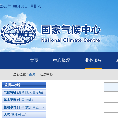
2026年 08月08日 星期六
首页
中心概况
业务服务
当前位置：
首页
→ 会员中心
监测与诊断
气候特征
(
温度
降水
高度场
)
基本要素
(
中国
全球
)
极端事件
(
干旱
洪涝
高温
…)
大气
(
热带外
…)