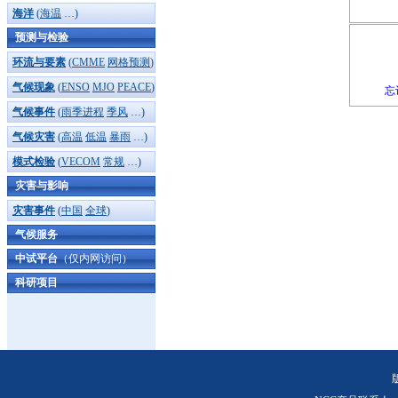
海洋
(
海温
…)
预测与检验
环流与要素
(
CMME
网格预测
)
气候现象
(
ENSO
MJO
PEACE
)
忘
气候事件
(
雨季进程
季风
…)
气候灾害
(
高温
低温
暴雨
…)
模式检验
(
VECOM
常规
…)
灾害与影响
灾害事件
(
中国
全球
)
气候服务
中试平台
（仅内网访问）
科研项目