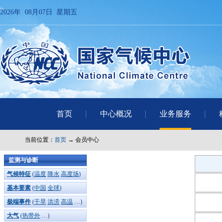
2026年 08月07日 星期五
首页
中心概况
业务服务
当前位置：
首页
→ 会员中心
监测与诊断
气候特征
(
温度
降水
高度场
)
基本要素
(
中国
全球
)
极端事件
(
干旱
洪涝
高温
…)
大气
(
热带外
…)