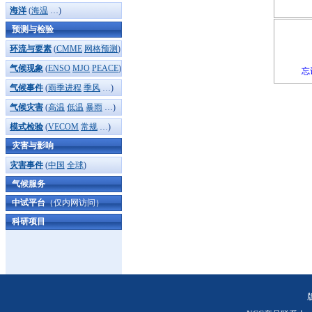
海洋
(
海温
…)
预测与检验
环流与要素
(
CMME
网格预测
)
气候现象
(
ENSO
MJO
PEACE
)
忘
气候事件
(
雨季进程
季风
…)
气候灾害
(
高温
低温
暴雨
…)
模式检验
(
VECOM
常规
…)
灾害与影响
灾害事件
(
中国
全球
)
气候服务
中试平台
（仅内网访问）
科研项目