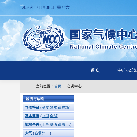
2026年 08月08日 星期六
首页
中心概况
当前位置：
首页
→ 会员中心
监测与诊断
气候特征
(
温度
降水
高度场
)
基本要素
(
中国
全球
)
极端事件
(
干旱
洪涝
高温
…)
大气
(
热带外
…)