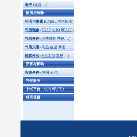
海洋
(
海温
…)
预测与检验
环流与要素
(
CMME
网格预测
)
气候现象
(
ENSO
MJO
PEACE
)
气候事件
(
雨季进程
季风
…)
气候灾害
(
高温
低温
暴雨
…)
模式检验
(
VECOM
常规
…)
灾害与影响
灾害事件
(
中国
全球
)
气候服务
中试平台
（仅内网访问）
科研项目