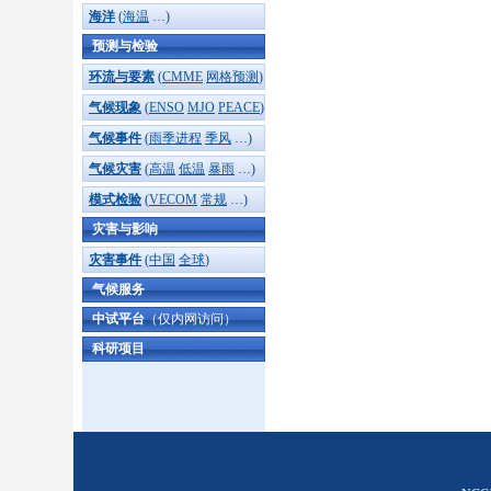
海洋
(
海温
…)
预测与检验
环流与要素
(
CMME
网格预测
)
气候现象
(
ENSO
MJO
PEACE
)
气候事件
(
雨季进程
季风
…)
气候灾害
(
高温
低温
暴雨
…)
模式检验
(
VECOM
常规
…)
灾害与影响
灾害事件
(
中国
全球
)
气候服务
中试平台
（仅内网访问）
科研项目