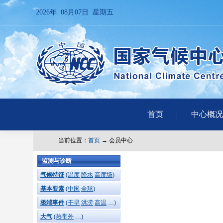
2026年 08月07日 星期五
首页
中心概况
当前位置：
首页
→ 会员中心
监测与诊断
气候特征
(
温度
降水
高度场
)
基本要素
(
中国
全球
)
极端事件
(
干旱
洪涝
高温
…)
大气
(
热带外
…)