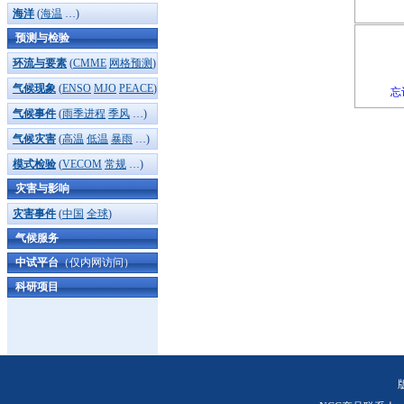
海洋
(
海温
…)
预测与检验
环流与要素
(
CMME
网格预测
)
气候现象
(
ENSO
MJO
PEACE
)
忘
气候事件
(
雨季进程
季风
…)
气候灾害
(
高温
低温
暴雨
…)
模式检验
(
VECOM
常规
…)
灾害与影响
灾害事件
(
中国
全球
)
气候服务
中试平台
（仅内网访问）
科研项目