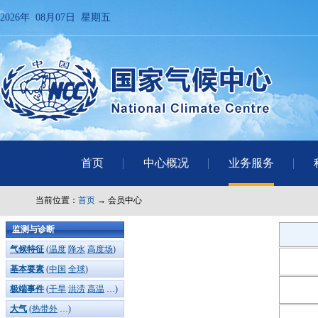
2026年 08月07日 星期五
首页
中心概况
业务服务
当前位置：
首页
→ 会员中心
监测与诊断
气候特征
(
温度
降水
高度场
)
基本要素
(
中国
全球
)
极端事件
(
干旱
洪涝
高温
…)
大气
(
热带外
…)