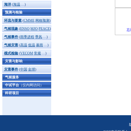
海洋
(
海温
…)
预测与检验
环流与要素
(
CMME
网格预测
)
气候现象
(
ENSO
MJO
PEACE
)
忘
气候事件
(
雨季进程
季风
…)
气候灾害
(
高温
低温
暴雨
…)
模式检验
(
VECOM
常规
…)
灾害与影响
灾害事件
(
中国
全球
)
气候服务
中试平台
（仅内网访问）
科研项目