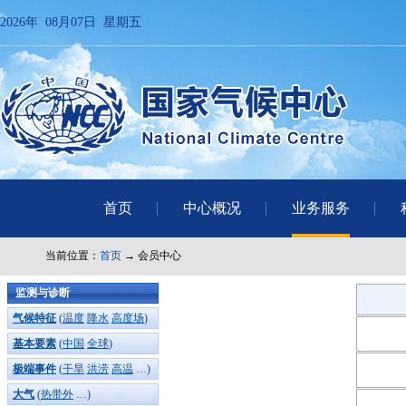
2026年 08月07日 星期五
首页
中心概况
业务服务
当前位置：
首页
→ 会员中心
监测与诊断
气候特征
(
温度
降水
高度场
)
基本要素
(
中国
全球
)
极端事件
(
干旱
洪涝
高温
…)
大气
(
热带外
…)