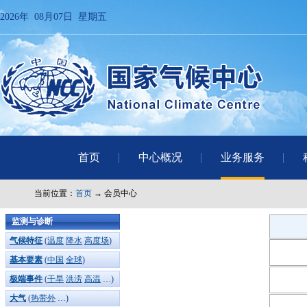
2026年 08月07日 星期五
首页
中心概况
业务服务
当前位置：
首页
→ 会员中心
监测与诊断
气候特征
(
温度
降水
高度场
)
基本要素
(
中国
全球
)
极端事件
(
干旱
洪涝
高温
…)
大气
(
热带外
…)