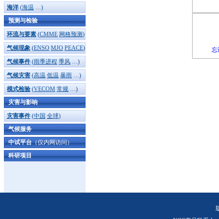
海洋
(
海温
…)
预测与检验
环流与要素
(
CMME
网格预测
)
气候现象
(
ENSO
MJO
PEACE
)
忘
气候事件
(
雨季进程
季风
…)
气候灾害
(
高温
低温
暴雨
…)
模式检验
(
VECOM
常规
…)
灾害与影响
灾害事件
(
中国
全球
)
气候服务
中试平台
（仅内网访问）
科研项目