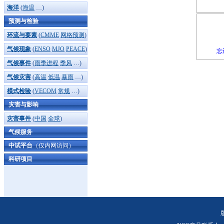
海洋
(
海温
…)
预测与检验
环流与要素
(
CMME
网格预测
)
气候现象
(
ENSO
MJO
PEACE
)
忘
气候事件
(
雨季进程
季风
…)
气候灾害
(
高温
低温
暴雨
…)
模式检验
(
VECOM
常规
…)
灾害与影响
灾害事件
(
中国
全球
)
气候服务
中试平台
（仅内网访问）
科研项目