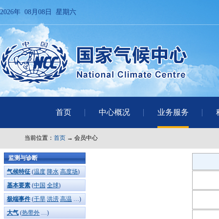
2026年 08月08日 星期六
首页
中心概况
业务服务
当前位置：
首页
→ 会员中心
监测与诊断
气候特征
(
温度
降水
高度场
)
基本要素
(
中国
全球
)
极端事件
(
干旱
洪涝
高温
…)
大气
(
热带外
…)