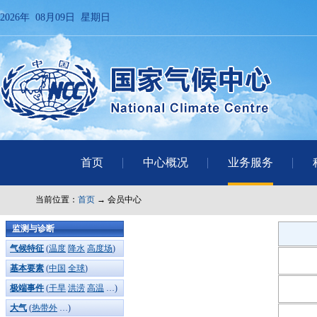
2026年 08月09日 星期日
首页
中心概况
业务服务
当前位置：
首页
→ 会员中心
监测与诊断
气候特征
(
温度
降水
高度场
)
基本要素
(
中国
全球
)
极端事件
(
干旱
洪涝
高温
…)
大气
(
热带外
…)