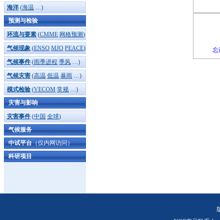
海洋
(
海温
…)
预测与检验
环流与要素
(
CMME
网格预测
)
气候现象
(
ENSO
MJO
PEACE
)
忘
气候事件
(
雨季进程
季风
…)
气候灾害
(
高温
低温
暴雨
…)
模式检验
(
VECOM
常规
…)
灾害与影响
灾害事件
(
中国
全球
)
气候服务
中试平台
（仅内网访问）
科研项目