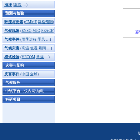
海洋
(
海温
…)
预测与检验
环流与要素
(
CMME
网格预测
)
气候现象
(
ENSO
MJO
PEACE
)
忘
气候事件
(
雨季进程
季风
…)
气候灾害
(
高温
低温
暴雨
…)
模式检验
(
VECOM
常规
…)
灾害与影响
灾害事件
(
中国
全球
)
气候服务
中试平台
（仅内网访问）
科研项目