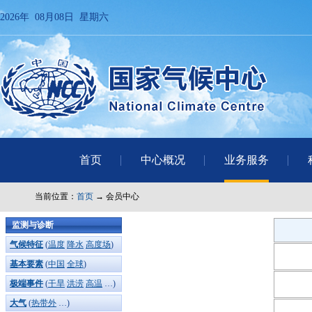
2026年 08月08日 星期六
首页
中心概况
业务服务
当前位置：
首页
→ 会员中心
监测与诊断
气候特征
(
温度
降水
高度场
)
基本要素
(
中国
全球
)
极端事件
(
干旱
洪涝
高温
…)
大气
(
热带外
…)