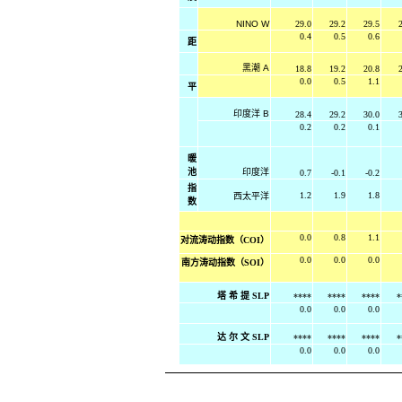
NINO W
29.0
29.2
29.5
2
0.4
0.5
0.6
距
黑潮
A
18.8
19.2
20.8
2
0.0
0.5
1.1
平
印度洋
B
28.4
29.2
30.0
3
0.2
0.2
0.1
暖
池
印度洋
0.7
-0.1
-0.2
指
1.2
1.9
1.8
西太平洋
数
0.0
0.8
1.1
对流涛动指数（COI）
0.0
0.0
0.0
南方涛动指数（SOI）
塔 希 提 SLP
****
****
****
*
0.0
0.0
0.0
达 尔 文 SLP
****
****
****
*
0.0
0.0
0.0