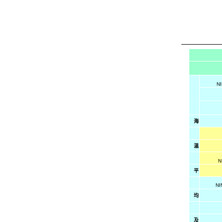
NI
海
温
N
平
N
均
及