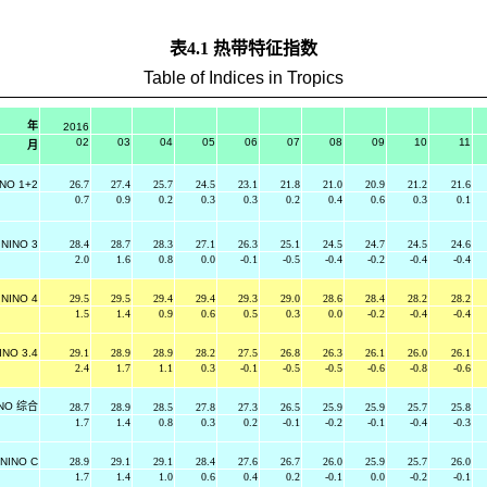
表4.1 热带特征指数
Table of Indices in Tropics
年
2016
02
03
04
05
06
07
08
09
10
11
月
NO 1+2
26.7
27.4
25.7
24.5
23.1
21.8
21.0
20.9
21.2
21.6
0.7
0.9
0.2
0.3
0.3
0.2
0.4
0.6
0.3
0.1
NINO 3
28.4
28.7
28.3
27.1
26.3
25.1
24.5
24.7
24.5
24.6
2.0
1.6
0.8
0.0
-0.1
-0.5
-0.4
-0.2
-0.4
-0.4
NINO 4
29.5
29.5
29.4
29.4
29.3
29.0
28.6
28.4
28.2
28.2
1.5
1.4
0.9
0.6
0.5
0.3
0.0
-0.2
-0.4
-0.4
INO 3.4
29.1
28.9
28.9
28.2
27.5
26.8
26.3
26.1
26.0
26.1
2.4
1.7
1.1
0.3
-0.1
-0.5
-0.5
-0.6
-0.8
-0.6
INO
综合
28.7
28.9
28.5
27.8
27.3
26.5
25.9
25.9
25.7
25.8
1.7
1.4
0.8
0.3
0.2
-0.1
-0.2
-0.1
-0.4
-0.3
NINO C
28.9
29.1
29.1
28.4
27.6
26.7
26.0
25.9
25.7
26.0
1.7
1.4
1.0
0.6
0.4
0.2
-0.1
0.0
-0.2
-0.1