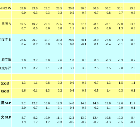
NINO W
28.6
29.0
29.2
29.5
29.8
30.0
30.0
30.2
30.1
29.9
0.0
0.3
0.3
0.3
0.5
0.7
0.7
0.8
0.7
0.5
黑潮
A
19.5
19.2
20.4
22.5
24.9
27.4
28.4
28.1
27.0
24.4
0.7
0.5
0.6
0.8
1.1
0.8
0.5
0.6
1.3
0.9
印度洋
B
28.6
29.7
30.7
30.3
28.9
28.1
28.0
27.8
28.4
28.5
0.4
0.7
0.8
0.5
0.0
-0.1
0.1
-0.4
-0.1
0.0
印度洋
2.0
3.2
3.0
2.6
1.0
0.6
0.9
-0.3
-0.3
0.2
1.9
3.2
2.1
2.3
3.1
3.5
2.5
2.5
2.8
2.0
西太平洋
-1.3
-1.1
-0.8
0.2
0.6
0.9
0.7
1.3
1.5
1.1
COI）
-1.6
-0.1
-1.3
0.2
0.6
0.6
0.5
1.4
-0.3
0.1
SOI）
 提 SLP
9.2
12.2
10.6
12.9
14.0
14.8
14.9
15.6
12.6
11.7
-2.0
0.7
-1.1
0.1
0.4
0.8
0.2
1.1
-0.9
-0.1
 文 SLP
8.7
9.2
10.9
11.1
12.2
13.0
12.4
10.8
10.2
8.4
1.9
1.2
1.2
-0.3
-0.5
-0.2
-0.7
-1.3
-0.5
-0.4