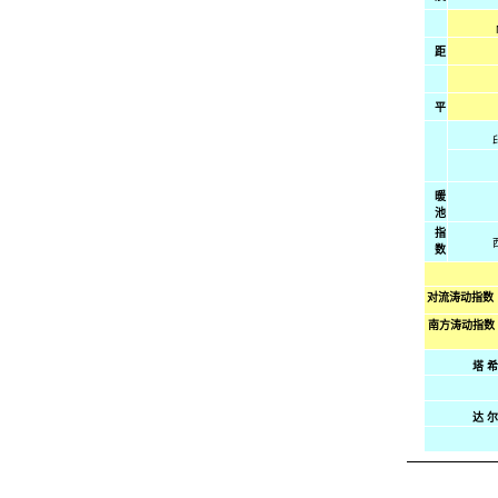
距
平
暖
池
指
数
对流涛动指数（
南方涛动指数（
塔 希
达 尔