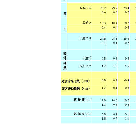
NINO W
29.2
29.2
29.4
0.4
0.6
0.7
距
黑潮
A
19.3
18.4
18.2
-0.4
-0.4
-0.5
平
印度洋
B
27.8
28.1
28.8
-0.1
-0.1
-0.2
暖
池
印度洋
0.5
0.3
0.3
指
1.7
1.0
1.5
西太平洋
数
0.8
0.2
-0.4
对流涛动指数（COI）
1.2
-0.1
-0.8
南方涛动指数（SOI）
塔 希 提 SLP
12.0
10.3
10.7
1.1
-0.8
-0.8
达 尔 文 SLP
5.0
6.1
9.1
-1.6
-0.7
1.1