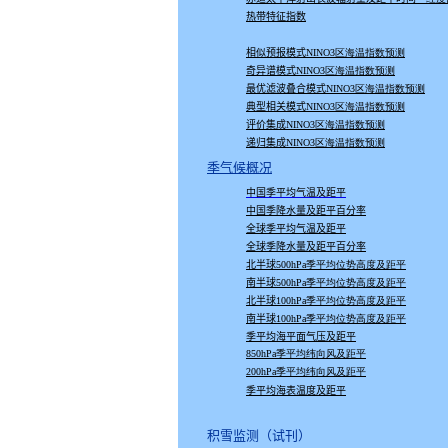
热带特征指数
相似预报模式
NINO3区海温指数预测
奇异谱模式
NINO3区海温指数预测
最优滤波叠合模式
NINO3区海温指数预测
典型相关模式
NINO3区海温指数预测
评价集成
NINO3区海温指数预测
递归集成
NINO3区海温指数预测
季气候概况
中国季平均气温及距平
中国季降水量及距平百分率
全球季平均气温及距平
全球季降水量及距平百分率
北半球
500hPa季平均位势高度及距平
南半球
500hPa季平均位势高度及距平
北半球
100hPa季平均位势高度及距平
南半球
100hPa季平均位势高度及距平
季平均海平面气压及距平
850hPa季平均纬向风及距平
200hPa季平均纬向风及距平
季平均海表温度及距平
积雪监测（试刊）