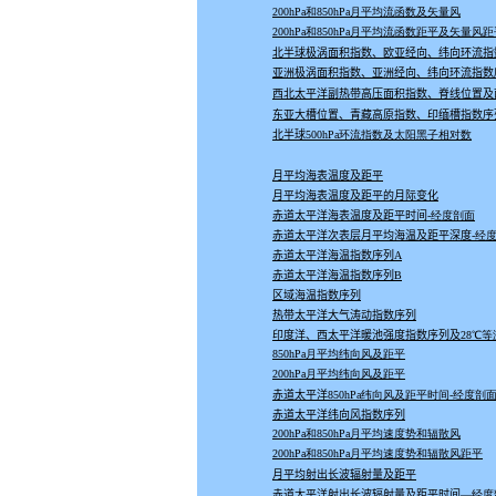
200hPa和850hPa月平均流函数及矢量风
200hPa和850hPa月平均流函数距平及矢量风
北半球极涡面积指数、欧亚经向、纬向环流指
亚洲极涡面积指数、亚洲经向、纬向环流指数
西北太平洋副热带高压面积指数、脊线位置及
东亚大槽位置、青藏高原指数、印缅槽指数序
北半球
500hPa环流指数及太阳黑子相对数
月平均海表温度及距平
月平均海表温度及距平的月际变化
赤道太平洋海表温度及距平时间
-经度剖面
赤道太平洋次表层月平均海温及距平深度
-经
赤道太平洋海温指数序列
A
赤道太平洋海温指数序列
B
区域海温指数序列
热带太平洋大气涛动指数序列
印度洋、西太平洋暖池强度指数序列及
28℃
850hPa月平均纬向风及距平
200hPa月平均纬向风及距平
赤道太平洋
850hPa纬向风及距平时间-经度剖
赤道太平洋纬向风指数序列
200hPa和850hPa月平均速度势和辐散风
200hPa和850hPa月平均速度势和辐散风距平
月平均射出长波辐射量及距平
赤道太平洋射出长波辐射量及距平时间
—经度