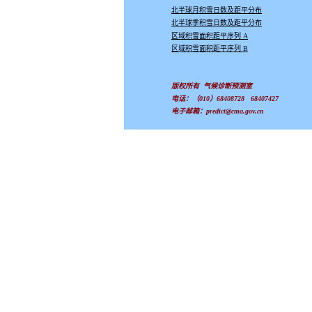
北半球月积雪日数及距平分布
北半球季积雪日数及距平分布
区域积雪面积距平序列 A
区域积雪面积距平序列 B
版权所有 气候诊断预测室
电话：（010）68408728
68407427
电子邮箱：predict@cma.gov.cn